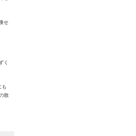
痩せ
ずく
にも
の散