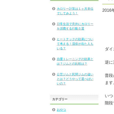
カロリー計算は１ヶ月単位
2016
でしてみよう！
日常生活で意外にカロリー
を消費する行動５選
ヒートテックの効果につい
て考える！湿疹が出た人も
いる？
ダイ
自重トレーニングの効果と
逆に
は？ジムとの比較は？
公営ジムと民間ジムの違い
普段
とは？どうやって選べばい
ます
いの？
いつ
カテゴリー
階段
おやつ