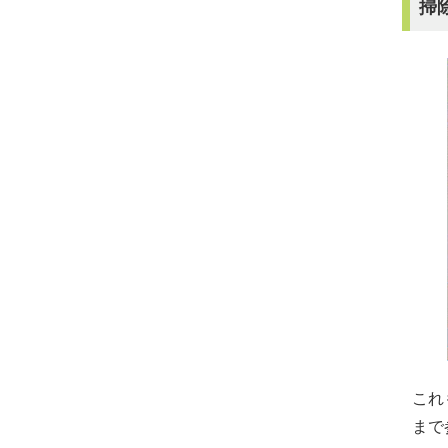
掃
これ
まで