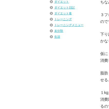
ダイエット
ちな
ダイエット日記
ダイエット食
３フ
トレーニング
ので
トレーニングメニュー
未分類
下り
生活
かな
仮に
消費
脂肪
せる
１k
消費
るの