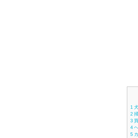
1
犬
2
掃
3
買
4
ヘ
5
カ