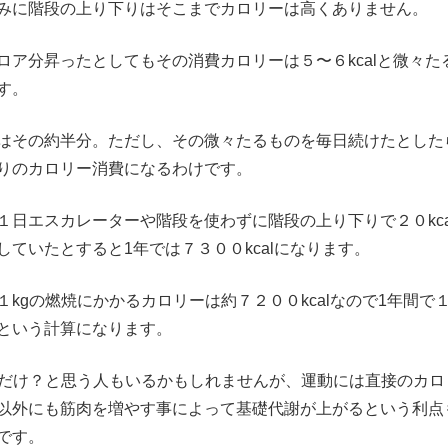
みに階段の上り下りはそこまでカロリーは高くありません。
ロア分昇ったとしてもその消費カロリーは５〜６kcalと微々た
す。
はその約半分。ただし、その微々たるものを毎日続けたとした
りのカロリー消費になるわけです。
１日エスカレーターや階段を使わずに階段の上り下りで２０kca
していたとすると1年では７３００kcalになります。
１kgの燃焼にかかるカロリーは約７２００kcalなので1年間で１
という計算になります。
gだけ？と思う人もいるかもしれませんが、運動には直接のカロ
以外にも筋肉を増やす事によって基礎代謝が上がるという利点
です。